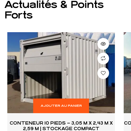
Actualités & Points
Forts
AJOUTER AU PANIER
CONTENEUR 10 PIEDS – 3,05 M X 2,43 M X
CO
2,59 M | STOCKAGE COMPACT