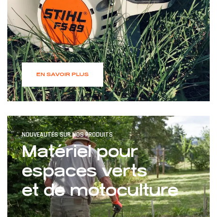
EN SAVOIR PLUS
NOUVEAUTÉS SUR NOS PRODUITS
Matériel pour
espaces verts
et de motoculture