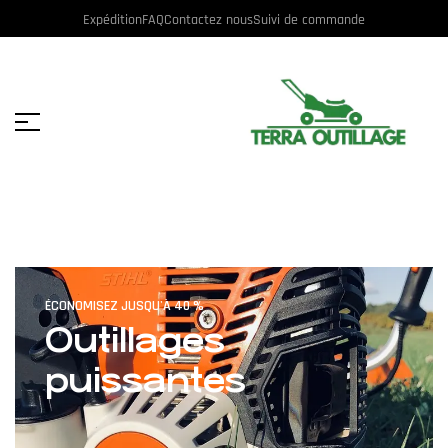
Expédition
FAQ
Contactez nous
Suivi de commande
ÉCONOMISEZ JUSQU'À 40 %
Outillages
puissantes