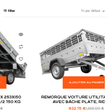
Filter
AJOUTER AU PANIER
REMORQUE VOITURE UTILITAIRE 200X125
AVEC BÂCHE PLATE, RIDELLES
GRILLAGÉES ET ROUE JOCKEY – GARDEN
932.75
€
1,325.00
€