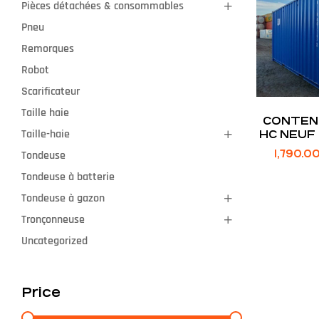
Pièces détachées & consommables
Pneu
Remorques
Robot
Scarificateur
Taille haie
CONTENE
Taille-haie
HC NEUF –
M X 2,89
1,790.0
Tondeuse
HAUTE
Tondeuse à batterie
Tondeuse à gazon
Tronçonneuse
Uncategorized
Price