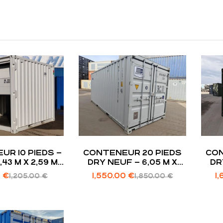
R 10 PIEDS –
CONTENEUR 20 PIEDS
CON
,43 M X 2,59 M |
DRY NEUF – 6,05 M X
DR
GE COMPACT
2,43 M X 2,59 M |
0
€
1,550.00
€
1
1,205.00
€
1,850.00
€
STOCKAGE SEC