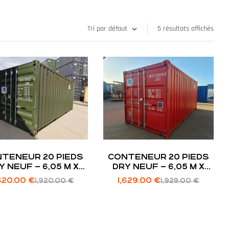
5 résultats affichés
TENEUR 20 PIEDS
CONTENEUR 20 PIEDS
Y NEUF – 6,05 M X
DRY NEUF – 6,05 M X
2,43 M X 2,59 M |
2,43 M X 2,59 M |
,620.00
€
1,629.00
€
1,920.00
€
1,929.00
€
STOCKAGE SEC
STOCKAGE SEC