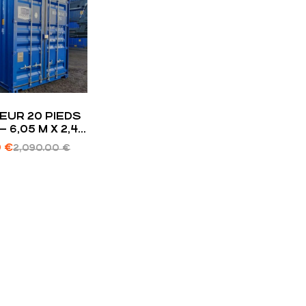
UR 20 PIEDS
 6,05 M X 2,44
 M | STOCKAGE
0
€
2,090.00
€
 CUBATURE