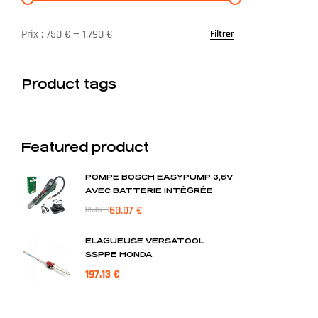
Prix :
750 €
—
1,790 €
Filtrer
Product tags
Featured product
POMPE BOSCH EASYPUMP 3,6V
AVEC BATTERIE INTÉGRÉE
60.07
€
85.07
€
ELAGUEUSE VERSATOOL
SSPPE HONDA
197.13
€