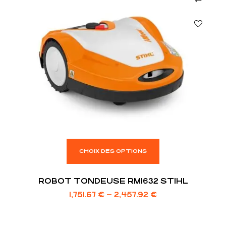
CHOIX DES OPTIONS
ROBOT TONDEUSE RMI632 STIHL
1,751.67
€
–
2,457.92
€