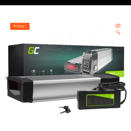
Promo !
SHO
🔍