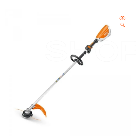
🔍
SHO