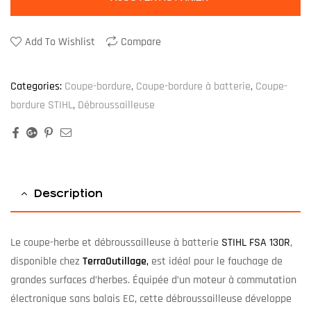
Add To Wishlist
Compare
Categories:
Coupe-bordure
,
Coupe-bordure à batterie
,
Coupe-
bordure STIHL
,
Débroussailleuse
Facebook
Google+
Pinterest
Email
Description
Le coupe-herbe et débroussailleuse à batterie
STIHL FSA 130R
,
disponible chez
TerraOutillage
,
est idéal pour le fauchage de
grandes surfaces d’herbes. Équipée d’un moteur à commutation
électronique sans balais EC, cette débroussailleuse développe