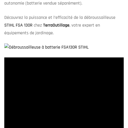
autonomie (batterie vendue séparément).
Découvrez la puissance et l’efficacité de la débroussailleuse
STIHL FSA 130R
chez
TerraOutillage
, votre expert en
équipements de jardinage.