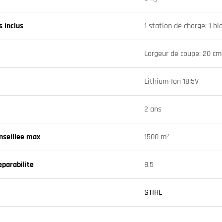
s inclus
1 station de charge; 1 bl
Largeur de coupe: 20 cm
Lithium-Ion 18;5V
2 ans
nseillee max
1500 m²
eparabilite
8.5
STIHL