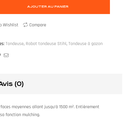
AJOUTER AU PANIER
o Wishlist
Compare
es:
Tondeuse
,
Robot tondeuse Stihl
,
Tondeuse à gazon
ook
ogle+
Pinterest
Email
Avis (0)
surfaces moyennes allant jusqu’à 1500 m². Entièrement
 sa fonction mulching.