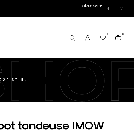
Suivez-Nous:
0
0
SHO
22P STIHL
bot tondeuse IMOW