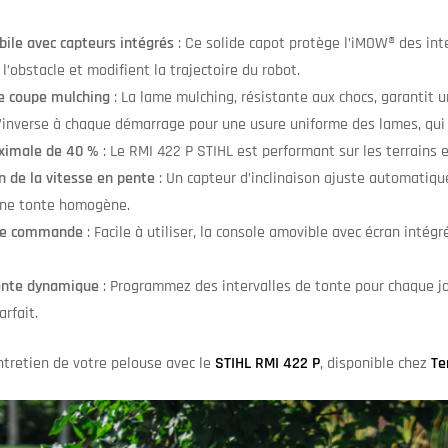
ile avec capteurs intégrés
: Ce solide capot protège l’iMOW® des inte
l’obstacle et modifient la trajectoire du robot.
e coupe mulching
: La lame mulching, résistante aux chocs, garantit
s’inverse à chaque démarrage pour une usure uniforme des lames, qui 
ximale de 40 %
: Le RMI 422 P STIHL est performant sur les terrains 
n de la vitesse en pente
: Un capteur d’inclinaison ajuste automatiqu
une tonte homogène.
de commande
: Facile à utiliser, la console amovible avec écran intég
onte dynamique
: Programmez des intervalles de tonte pour chaque jo
arfait.
ntretien de votre pelouse avec le
STIHL RMI 422 P
, disponible chez
Te