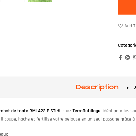
Add T
Categori
Faceb
Go
Description
robot de tonte RMI 422 P STIHL
chez
TerraOutillage
, idéal pour les 
il coupe, hache et fertilise votre pelouse en un seul passage grâce à
paux