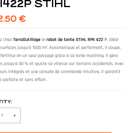
I422P STIHL
32.50
€
z chez
TerraOutillage
le
robot de tonte STIHL RMI 422
P
, idéal
surfaces jusqu’à 1500 m². Automatique et performant, il coupe,
fertilise en un seul passage grâce à sa lame mulching. Il gère
s jusqu’à 40 % et ajuste sa vitesse sur terrains accidentés. Avec
urs intégrés et une console de commande intuitive, il garantit
 parfaite et sans effort.
ITY: