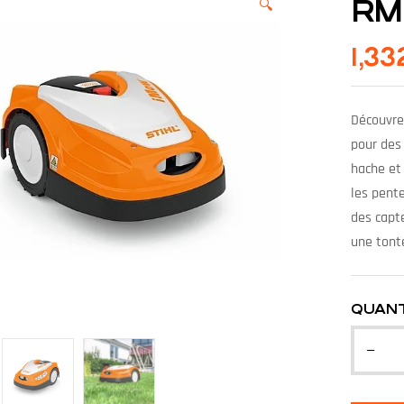
RM
🔍
1,3
Découvre
pour des 
hache et 
les pente
des capte
une tonte
QUANT