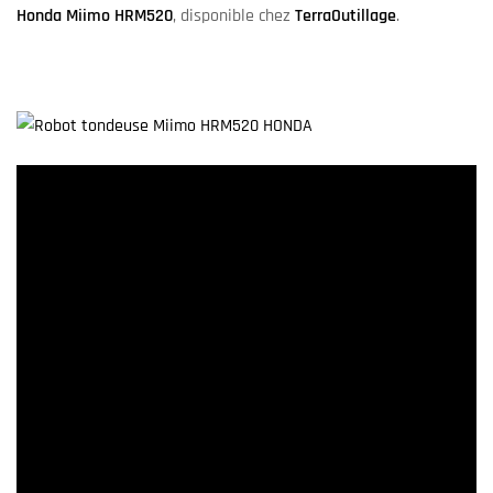
Honda Miimo HRM520
, disponible chez
TerraOutillage
.