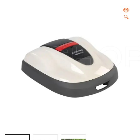
🔍
SHO