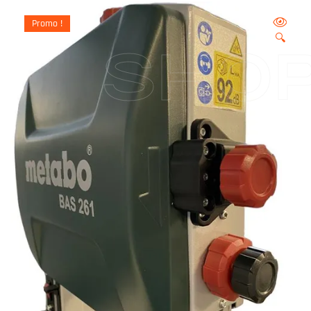
Promo !
🔍
SHO