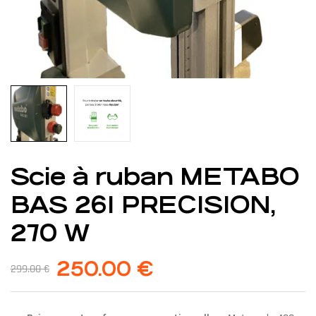
Scie à ruban METABO
BAS 261 PRECISION,
270 W
250.00
€
299.00
€