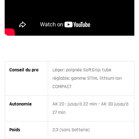
Conseil du pro
Léger; poignée SoftGrip; tube
réglable; gamme STIHL lithium-Ion
COMPACT
Autonomie
AK 20 : jusqu’à 22 min – AK 30 jusqu’à
27 min
Poids
2;3 (sans batterie)