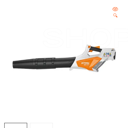
🔍
SHO