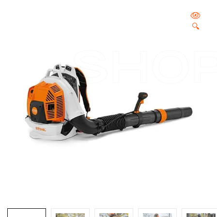
🔍
SHO