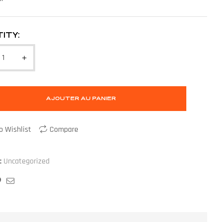
ITY:
AJOUTER AU PANIER
o Wishlist
Compare
:
Uncategorized
ook
ogle+
Pinterest
Email