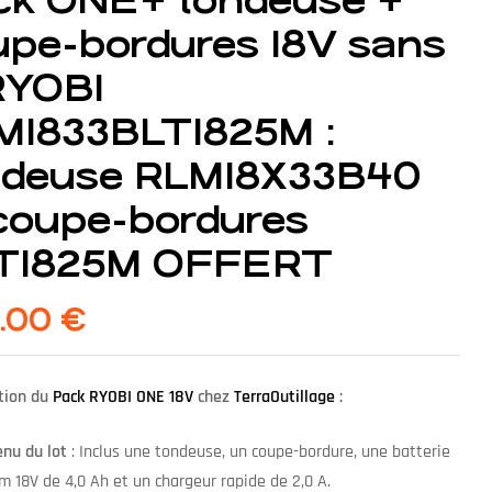
ck ONE+ tondeuse +
upe-bordures 18V sans
 RYOBI
M1833BLT1825M :
ndeuse RLM18X33B40
 coupe-bordures
T1825M OFFERT
.00
€
ion du
Pack RYOBI ONE 18V
chez
TerraOutillage
:
nu du lot
: Inclus une tondeuse, un coupe-bordure, une batterie
um 18V de 4,0 Ah et un chargeur rapide de 2,0 A.