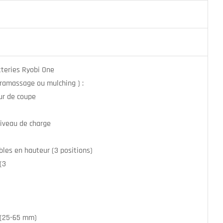
tteries Ryobi One
ramassage ou mulching ) :
ur de coupe
niveau de charge
les en hauteur (3 positions)
(3
 (25-65 mm)