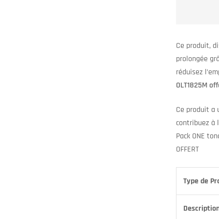
Ce produit, d
prolongée grâ
réduisez l’em
OLT1825M off
Ce produit a 
contribuez à 
Pack ONE ton
OFFERT
Type de Pr
Descriptio