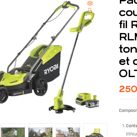
Pa
co
🔍
fil
RL
to
et
OL
250
Composit
Conte
lithi