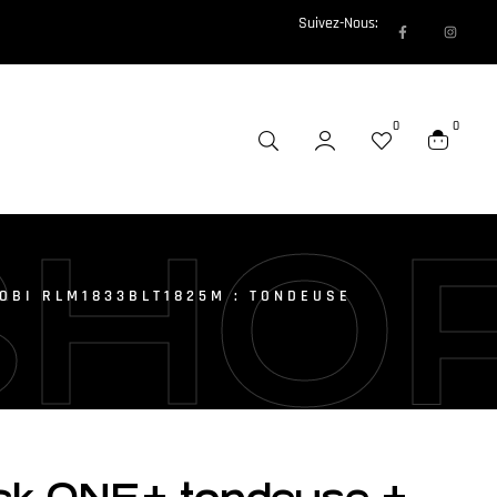
Suivez-Nous:
0
0
SHO
OBI RLM1833BLT1825M : TONDEUSE