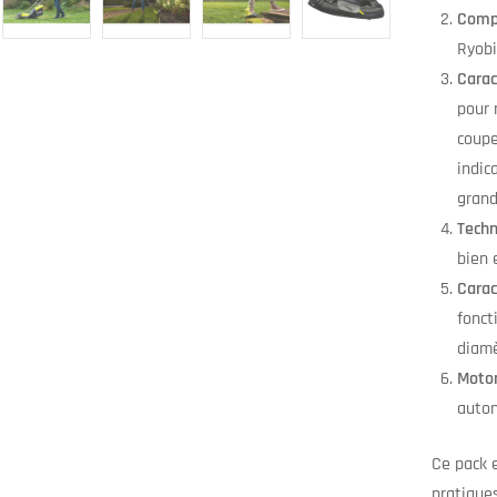
Compa
Ryobi
Carac
pour 
coupe
indic
grand
Techn
bien 
Carac
fonct
diamè
Motor
auton
Ce pack e
pratiques