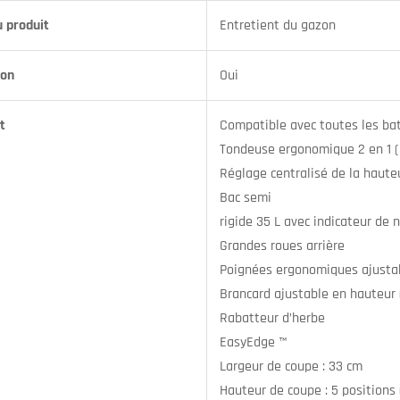
u produit
Entretient du gazon
ion
Oui
t
Compatible avec toutes les ba
Tondeuse ergonomique 2 en 1 (
Réglage centralisé de la haute
Bac semi
rigide 35 L avec indicateur de 
Grandes roues arrière
Poignées ergonomiques ajustab
Brancard ajustable en hauteur 
Rabatteur d’herbe
EasyEdge ™
Largeur de coupe : 33 cm
Hauteur de coupe : 5 positions