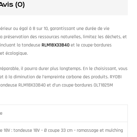
Avis (0)
périeur ou égal à 8 sur 10, garantissant une durée de vie
la préservation des ressources naturelles, limitez les déchets, et
incluant la tondeuse
RLM18X33B40
et le coupe-bordures
 et écologique.
 réparable, il pourra durer plus longtemps. En le choisissant, vous
 et à la diminution de l’empreinte carbone des produits. RYOBI
 tondeuse RLM18X33B40 et d’un coupe-bordures OLT1825M
re
18V : tondeuse 18V – Ø coupe 33 cm – ramassage et mulching