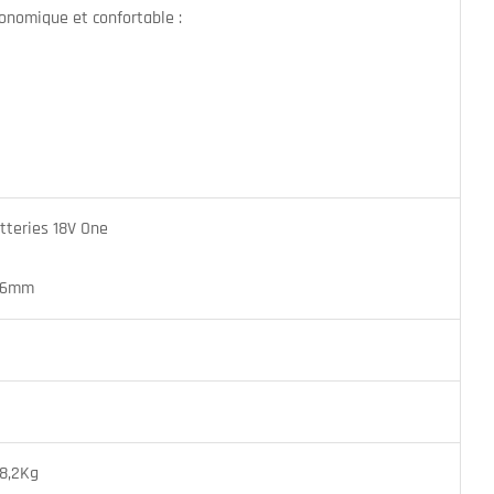
onomique et confortable :
tteries 18V One
1,6mm
 8,2Kg