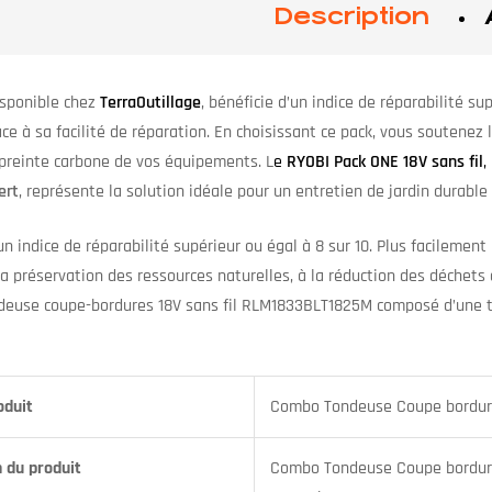
Description
isponible chez
TerraOutillage
, bénéficie d’un indice de réparabilité su
ce à sa facilité de réparation. En choisissant ce pack, vous soutenez 
preinte carbone de vos équipements. L
e
RYOBI Pack ONE 18V sans fil
,
ert
, représente la solution idéale pour un entretien de jardin durable
un indice de réparabilité supérieur ou égal à 8 sur 10. Plus facilement
la préservation des ressources naturelles, à la réduction des déchets
deuse coupe-bordures 18V sans fil RLM1833BLT1825M composé d’une
oduit
Combo Tondeuse Coupe bordu
n du produit
Combo Tondeuse Coupe bordure 