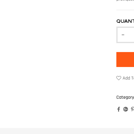
QUANT
Add T
Category
Faceb
Go