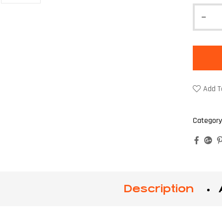
Add T
Category
Faceb
Go
Description