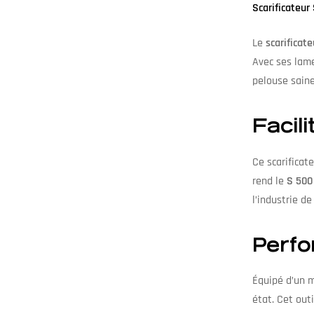
Scarificateur
Le
scarificat
Avec ses lame
pelouse saine
Facili
Ce scarificat
rend le
S 500
l’industrie de
Perfo
Équipé d’un 
état. Cet out