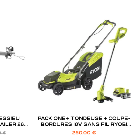
ESSIEU
PACK ONE+ TONDEUSE + COUPE-
AILER 264
BORDURES 18V SANS FIL RYOBI
RLM1833BLT1825M : TONDEUSE
250.00
€
9
€
RLM18X33B40 ET COUPE-