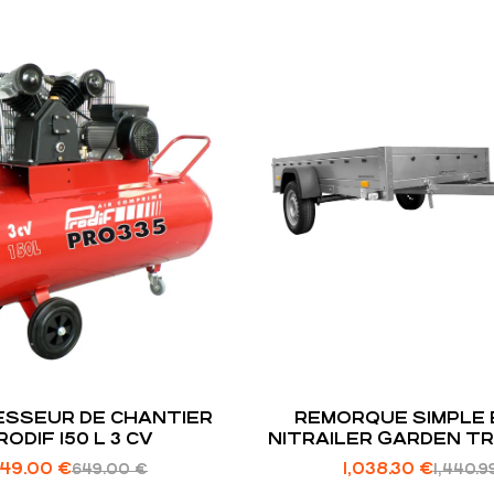
SSEUR DE CHANTIER
REMORQUE SIMPLE 
RODIF 150 L 3 CV
NITRAILER GARDEN TR
KIPP
49.00
€
1,038.30
€
649.00
€
1,440.9