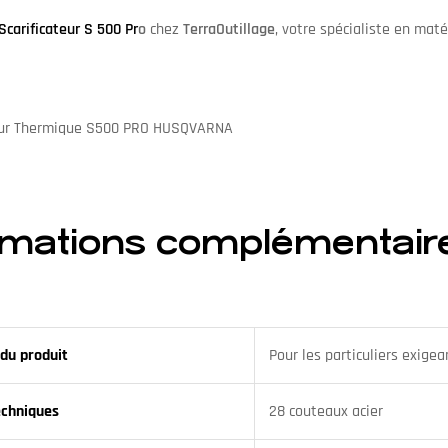
Scarificateur S 500 Pr
o
chez
TerraOutillage
, votre spécialiste en matér
rmations complémentair
du produit
Pour les particuliers exige
echniques
28 couteaux acier