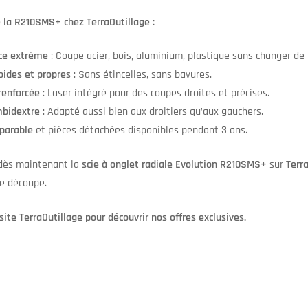
 la R210SMS+ chez TerraOutillage :
ce extrême
: Coupe acier, bois, aluminium, plastique sans changer de
oides et propres
: Sans étincelles, sans bavures.
renforcée
: Laser intégré pour des coupes droites et précises.
bidextre
: Adapté aussi bien aux droitiers qu’aux gauchers.
éparable
et pièces détachées disponibles pendant 3 ans.
ès maintenant la
scie à onglet radiale Evolution R210SMS+
sur
Terr
de découpe.
site TerraOutillage pour découvrir nos offres exclusives.