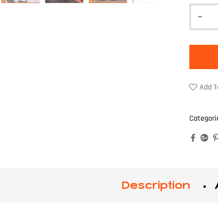
Add T
Categori
Faceb
Go
Description