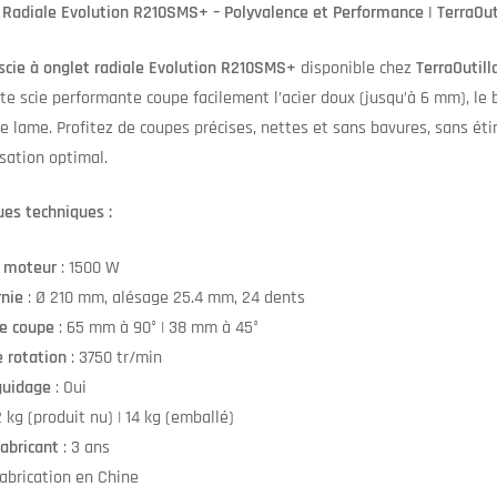
 Radiale Evolution R210SMS+ – Polyvalence et Performance | TerraOut
scie à onglet radiale Evolution R210SMS+
disponible chez
TerraOutill
te scie performante coupe facilement l’acier doux (jusqu’à 6 mm), le b
e lame. Profitez de coupes précises, nettes et sans bavures, sans éti
isation optimal.
ues techniques :
 moteur
: 1500 W
nie
: Ø 210 mm, alésage 25.4 mm, 24 dents
e coupe
: 65 mm à 90° | 38 mm à 45°
e rotation
: 3750 tr/min
guidage
: Oui
2 kg (produit nu) | 14 kg (emballé)
fabricant
: 3 ans
Fabrication en Chine