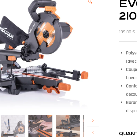
EV
🔍
21
199.00
€
Polyv
(avec
Coupe
bavur
Confo
décou
Garan
dispo
QUANT