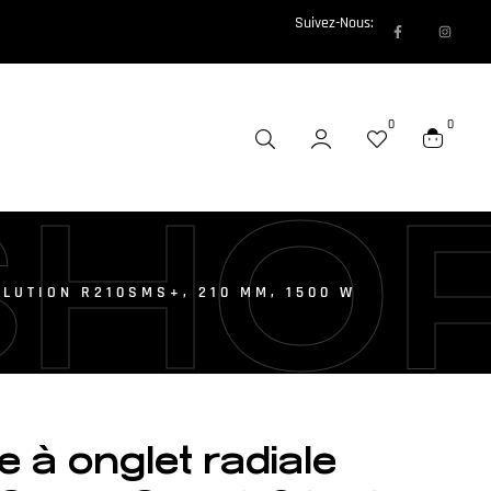
Suivez-Nous:
0
0
SHO
OLUTION R210SMS+, 210 MM, 1500 W
e à onglet radiale