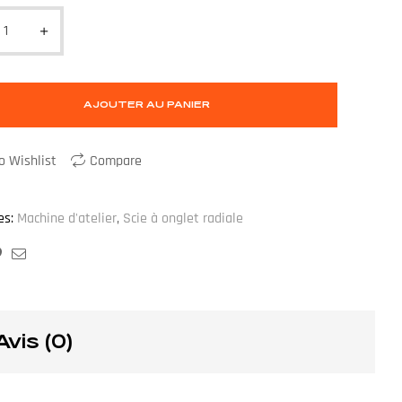
AJOUTER AU PANIER
o Wishlist
Compare
es:
Machine d'atelier
,
Scie à onglet radiale
ook
ogle+
Pinterest
Email
Avis (0)